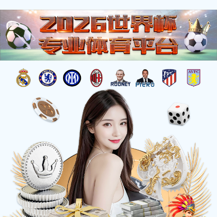
注册入口
米兰体育·米兰网站网页版入
口
APP与网页版入口｜畅享全
球体育赛事与数据服务
欢迎访问
米兰体育·米兰网站网页版入口
，提供
全面覆盖足球、篮球、电竞等项目的赛事资讯与
数据内容， 支持
APP下载
与
网页使用
，每日同
步更新千场比赛，聚焦热门体育内容， 助您轻
松获取赛事动态，掌握比赛节奏。