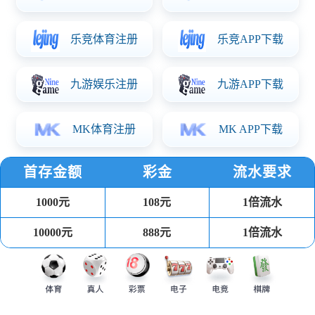
在巴库城市赛道上演的速度对决中，法拉利车手夏尔·
勒克莱尔以0.013秒的微弱优势，力压红牛车队的马克
斯·维斯塔潘，夺得F1阿塞拜疆大奖赛排位赛杆位。这
位摩纳哥车手在最后冲刺阶段展现出惊人的单圈能
力，以1分40秒203的成绩刷新赛道纪录，为这场充满
不确定性的排位赛画上完美句号。红牛车手维斯塔潘
虽在Q3表现强势，但最终仍以毫厘之差屈居第二，而
梅赛德斯车队的刘易斯·汉密尔顿位列第三，落后杆位
0.2秒。