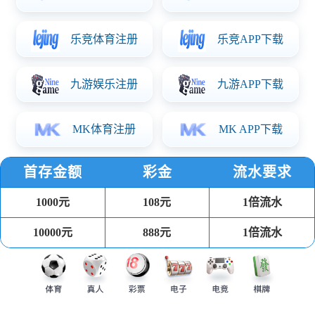
01. 初创定位
米兰体育·米兰网站网页版入口起源于对体育
精神与数字技术的热爱，早期平台聚焦于赛事
数据与直播服务，并率先实现多赛程同步与智
能提醒功能，赢得众多球迷的信任。